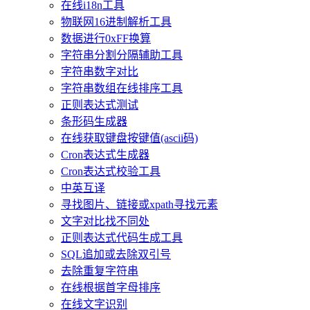
在线i18n工具
物联网16进制解析工具
数据进行0xFF换算
字符串分割分隔辅助工具
字符串数字对比
字符串数组在线排序工具
正则表达式测试
条形码生成器
在线获取键盘按键值(ascii码)
Cron表达式生成器
Cron表达式校验工具
中英互译
寻找图片、链接或xpath寻找元素
文字对比找不同处
正则表达式代码生成工具
SQL追加或去除双引号
去除重复字符串
在线根据首字母排序
在线文字识别