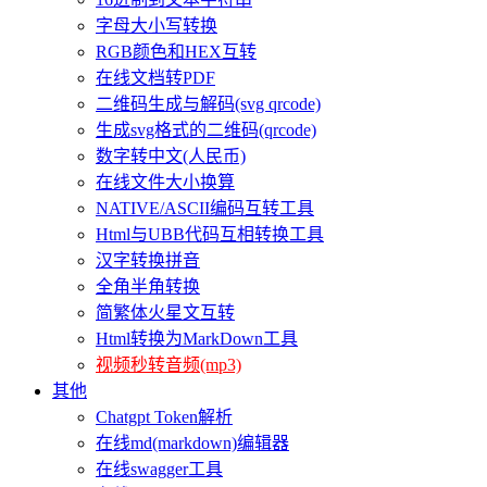
字母大小写转换
RGB颜色和HEX互转
在线文档转PDF
二维码生成与解码(svg qrcode)
生成svg格式的二维码(qrcode)
数字转中文(人民币)
在线文件大小换算
NATIVE/ASCII编码互转工具
Html与UBB代码互相转换工具
汉字转换拼音
全角半角转换
简繁体火星文互转
Html转换为MarkDown工具
视频秒转音频(mp3)
其他
Chatgpt Token解析
在线md(markdown)编辑器
在线swagger工具