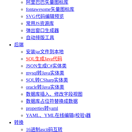
阿里巴巴矢量图标库
fontawesome矢量图标库
SVG代码编辑预览
常用JS资源库
弹出窗口生成器
自动排版工具
后端
安装jar文件到本地
SQL生成Java代码
JSON生成C#实体类
mysql转Java实体类
SQL转CSharp实体类
oracle转Java实体类
数据库插入、修改字段视图
数据库占位符替换成数据
properties转yaml
YAML、YML在线编辑(校验)器
转换
16进制ascii码互转