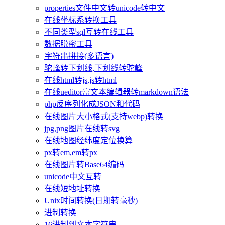
properties文件中文转unicode转中文
在线坐标系转换工具
不同类型sql互转在线工具
数据脱密工具
字符串拼接(多语言)
驼峰转下划线,下划线转驼峰
在线html转js,js转html
在线ueditor富文本编辑器转markdown语法
php反序列化成JSON和代码
在线图片大小格式(支持webp)转换
jpg,png图片在线转svg
在线地图经纬度定位换算
px转em,em转px
在线图片转Base64编码
unicode中文互转
在线短地址转换
Unix时间转换(日期转毫秒)
进制转换
16进制到文本字符串