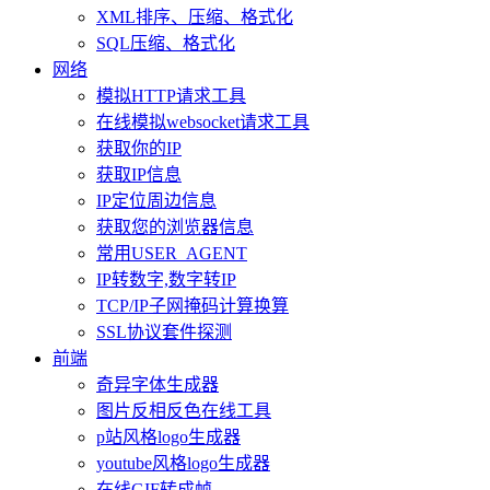
XML排序、压缩、格式化
SQL压缩、格式化
网络
模拟HTTP请求工具
在线模拟websocket请求工具
获取你的IP
获取IP信息
IP定位周边信息
获取您的浏览器信息
常用USER_AGENT
IP转数字,数字转IP
TCP/IP子网掩码计算换算
SSL协议套件探测
前端
奇异字体生成器
图片反相反色在线工具
p站风格logo生成器
youtube风格logo生成器
在线GIF转成帧