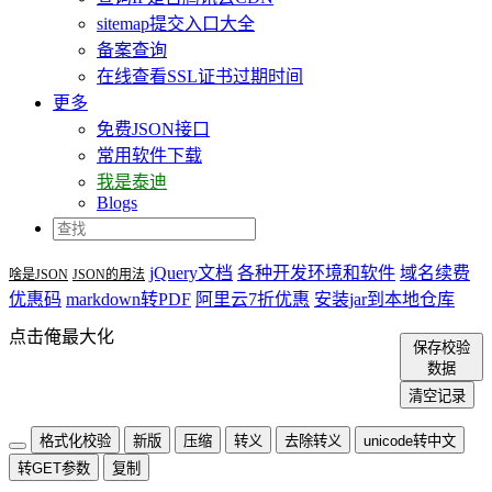
sitemap提交入口大全
备案查询
在线查看SSL证书过期时间
更多
免费JSON接口
常用软件下载
我是泰迪
Blogs
jQuery文档
各种开发环境和软件
域名续费
啥是JSON
JSON的用法
优惠码
markdown转PDF
阿里云7折优惠
安装jar到本地仓库
点击俺最大化
保存校验
数据
清空记录