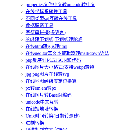
properties文件中文转unicode转中文
在线坐标系转换工具
不同类型sql互转在线工具
数据脱密工具
字符串拼接(多语言)
驼峰转下划线,下划线转驼峰
在线html转js,js转html
在线ueditor富文本编辑器转markdown语法
php反序列化成JSON和代码
在线图片大小格式(支持webp)转换
jpg,png图片在线转svg
在线地图经纬度定位换算
px转em,em转px
在线图片转Base64编码
unicode中文互转
在线短地址转换
Unix时间转换(日期转毫秒)
进制转换
16进制到文本字符串