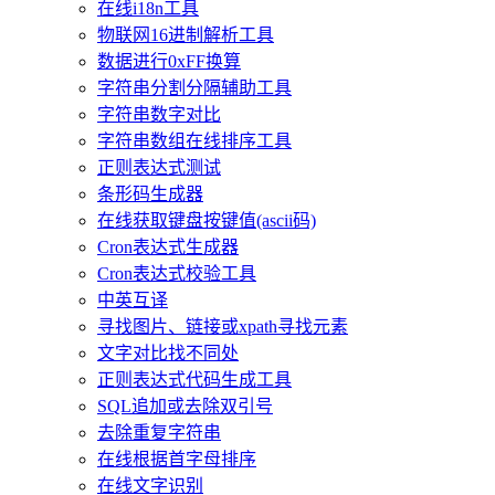
在线i18n工具
物联网16进制解析工具
数据进行0xFF换算
字符串分割分隔辅助工具
字符串数字对比
字符串数组在线排序工具
正则表达式测试
条形码生成器
在线获取键盘按键值(ascii码)
Cron表达式生成器
Cron表达式校验工具
中英互译
寻找图片、链接或xpath寻找元素
文字对比找不同处
正则表达式代码生成工具
SQL追加或去除双引号
去除重复字符串
在线根据首字母排序
在线文字识别