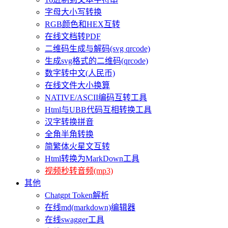
字母大小写转换
RGB颜色和HEX互转
在线文档转PDF
二维码生成与解码(svg qrcode)
生成svg格式的二维码(qrcode)
数字转中文(人民币)
在线文件大小换算
NATIVE/ASCII编码互转工具
Html与UBB代码互相转换工具
汉字转换拼音
全角半角转换
简繁体火星文互转
Html转换为MarkDown工具
视频秒转音频(mp3)
其他
Chatgpt Token解析
在线md(markdown)编辑器
在线swagger工具