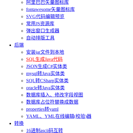
阿里巴巴矢量图标库
fontawesome矢量图标库
SVG代码编辑预览
常用JS资源库
弹出窗口生成器
自动排版工具
后端
安装jar文件到本地
SQL生成Java代码
JSON生成C#实体类
mysql转Java实体类
SQL转CSharp实体类
oracle转Java实体类
数据库插入、修改字段视图
数据库占位符替换成数据
properties转yaml
YAML、YML在线编辑(校验)器
转换
16进制ascii码互转