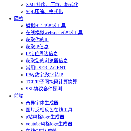
XML排序、压缩、格式化
SQL压缩、格式化
网络
模拟HTTP请求工具
在线模拟websocket请求工具
获取你的IP
获取IP信息
IP定位周边信息
获取您的浏览器信息
常用USER_AGENT
IP转数字,数字转IP
TCP/IP子网掩码计算换算
SSL协议套件探测
前端
奇异字体生成器
图片反相反色在线工具
p站风格logo生成器
youtube风格logo生成器
在线GIF转成帧