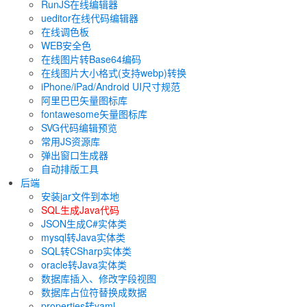
RunJS在线编辑器
ueditor在线代码编辑器
在线调色板
WEB安全色
在线图片转Base64编码
在线图片大小格式(支持webp)转换
iPhone/iPad/Android UI尺寸规范
阿里巴巴矢量图标库
fontawesome矢量图标库
SVG代码编辑预览
常用JS资源库
弹出窗口生成器
自动排版工具
后端
安装jar文件到本地
SQL生成Java代码
JSON生成C#实体类
mysql转Java实体类
SQL转CSharp实体类
oracle转Java实体类
数据库插入、修改字段视图
数据库占位符替换成数据
properties转yaml