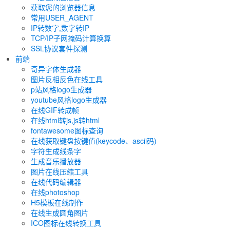
获取您的浏览器信息
常用USER_AGENT
IP转数字,数字转IP
TCP/IP子网掩码计算换算
SSL协议套件探测
前端
奇异字体生成器
图片反相反色在线工具
p站风格logo生成器
youtube风格logo生成器
在线GIF转成帧
在线html转js,js转html
fontawesome图标查询
在线获取键盘按键值(keycode、ascii码)
字符生成线条字
生成音乐播放器
图片在线压缩工具
在线代码编辑器
在线photoshop
H5模板在线制作
在线生成圆角图片
ICO图标在线转换工具