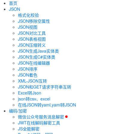
首页
JSON
格式化校验
JSON移除空属性
JSON视图
JSON对比工具
JSON表格视图
JSON压缩转义
JSON生成Java实体类
JSON生成C#实体类
JSON在线编辑器
JSON排序
JSON着色
XML-JSON互转
JSON和GET请求字符串互转
Excel转Json
json转csv、excel
在线JSON转yaml,yaml转JSON
编码/加密
微信公众号服务消息解密
JWT在线解码解密工具
JS全能解密