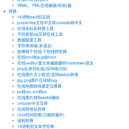
YAML、YML在线编辑(校验)器
转换
16进制ascii码互转
properties文件中文转unicode转中文
在线坐标系转换工具
不同类型sql互转在线工具
数据脱密工具
字符串拼接(多语言)
驼峰转下划线,下划线转驼峰
在线html转js,js转html
在线ueditor富文本编辑器转markdown语法
php反序列化成JSON和代码
在线图片大小格式(支持webp)转换
jpg,png图片在线转svg
在线地图经纬度定位换算
px转em,em转px
在线图片转Base64编码
unicode中文互转
在线短地址转换
Unix时间转换(日期转毫秒)
进制转换
16进制到文本字符串