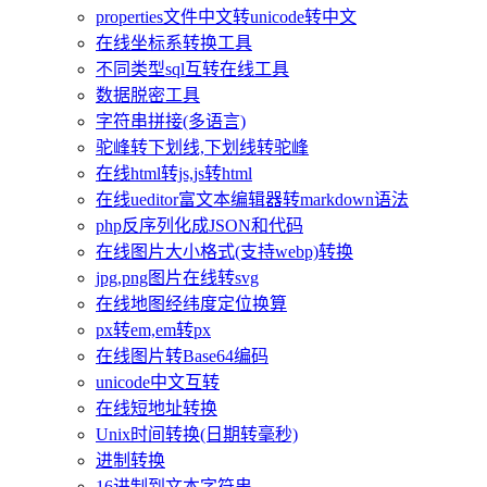
properties文件中文转unicode转中文
在线坐标系转换工具
不同类型sql互转在线工具
数据脱密工具
字符串拼接(多语言)
驼峰转下划线,下划线转驼峰
在线html转js,js转html
在线ueditor富文本编辑器转markdown语法
php反序列化成JSON和代码
在线图片大小格式(支持webp)转换
jpg,png图片在线转svg
在线地图经纬度定位换算
px转em,em转px
在线图片转Base64编码
unicode中文互转
在线短地址转换
Unix时间转换(日期转毫秒)
进制转换
16进制到文本字符串