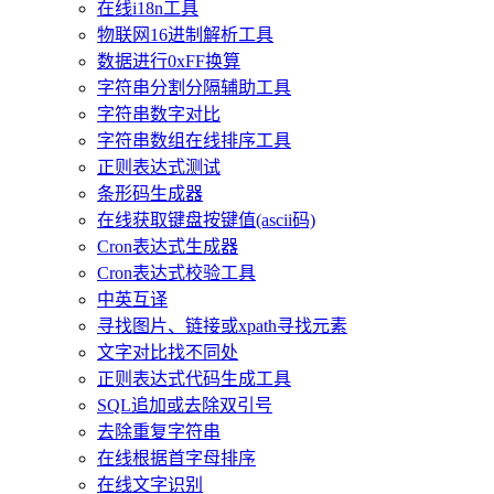
在线i18n工具
物联网16进制解析工具
数据进行0xFF换算
字符串分割分隔辅助工具
字符串数字对比
字符串数组在线排序工具
正则表达式测试
条形码生成器
在线获取键盘按键值(ascii码)
Cron表达式生成器
Cron表达式校验工具
中英互译
寻找图片、链接或xpath寻找元素
文字对比找不同处
正则表达式代码生成工具
SQL追加或去除双引号
去除重复字符串
在线根据首字母排序
在线文字识别