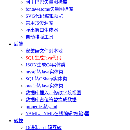
阿里巴巴矢量图标库
fontawesome矢量图标库
SVG代码编辑预览
常用JS资源库
弹出窗口生成器
自动排版工具
后端
安装jar文件到本地
SQL生成Java代码
JSON生成C#实体类
mysql转Java实体类
SQL转CSharp实体类
oracle转Java实体类
数据库插入、修改字段视图
数据库占位符替换成数据
properties转yaml
YAML、YML在线编辑(校验)器
转换
16进制ascii码互转