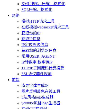
XML排序、压缩、格式化
SQL压缩、格式化
网络
模拟HTTP请求工具
在线模拟websocket请求工具
获取你的IP
获取IP信息
IP定位周边信息
获取您的浏览器信息
常用USER_AGENT
IP转数字,数字转IP
TCP/IP子网掩码计算换算
SSL协议套件探测
前端
奇异字体生成器
图片反相反色在线工具
p站风格logo生成器
youtube风格logo生成器
在线GIF转成帧