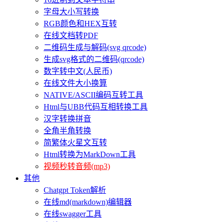
字母大小写转换
RGB颜色和HEX互转
在线文档转PDF
二维码生成与解码(svg qrcode)
生成svg格式的二维码(qrcode)
数字转中文(人民币)
在线文件大小换算
NATIVE/ASCII编码互转工具
Html与UBB代码互相转换工具
汉字转换拼音
全角半角转换
简繁体火星文互转
Html转换为MarkDown工具
视频秒转音频(mp3)
其他
Chatgpt Token解析
在线md(markdown)编辑器
在线swagger工具